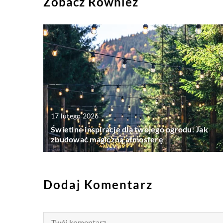
Zobacz Również
17 lutego 2026
Świetlne inspiracje dla twojego ogrodu: Jak
zbudować magiczną atmosferę
Dodaj Komentarz