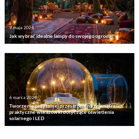
9 maja 2024
Jak wybrać idealne lampy do swojego ogrodu?
6 marca 2024
Tworzenie przytulnej przestrzeni na zewnątrz:
praktyczne wskazówki dotyczące oświetlenia
solarnego i LED