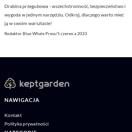
Drabina przegubowa - wszechstronność, bezpieczeństwo i
wygoda w jednym narzędziu. Odkryj, dlaczego warto mieć
ją w swoim warsztacie!
5 czerwca 2023
Redaktor Blue Whale Press
/
NAWIGACJA
Kontakt
Polityka prywatności