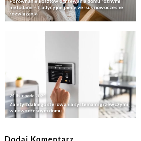
Porównanie kosztów ogrzewania domu różnymi
metodami – tradycyjne piece versus nowoczesne
rozwiązania
24 listopada 2024
Zalety zdalnego sterowania systemami grzewczymi
w nowoczesnym domu
Dodaj Komentarz