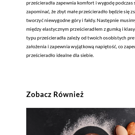
prześcieradła zapewnia komfort i wygodę podczas s
zapominać, że zbyt małe prześcieradło będzie się 
tworzyć niewygodne góry i fałdy. Następnie musimy
między elastycznym prześcieradłem z gumką i klas
typu prześcieradła zależy od twoich osobistych pref
założenia i zapewnia wyjątkową napiętość, co zap
prześcieradło idealne dla siebie.
Zobacz Również