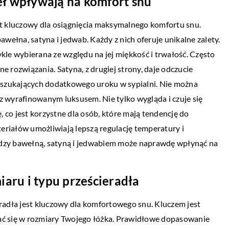
eł wpływają na komfort snu
t kluczowy dla osiągnięcia maksymalnego komfortu snu.
ełna, satyna i jedwab. Każdy z nich oferuje unikalne zalety.
ykle wybierana ze względu na jej miękkość i trwałość. Często
e rozwiązania. Satyna, z drugiej strony, daje odczucie
ób szukających dodatkowego uroku w sypialni. Nie można
z wyrafinowanym luksusem. Nie tylko wygląda i czuje się
 co jest korzystne dla osób, które mają tendencję do
eriałów umożliwiają lepszą regulację temperatury i
ędzy bawełną, satyną i jedwabiem może naprawdę wpłynąć na
aru i typu prześcieradła
adła jest kluczowy dla komfortowego snu. Kluczem jest
wać się w rozmiary Twojego łóżka. Prawidłowe dopasowanie