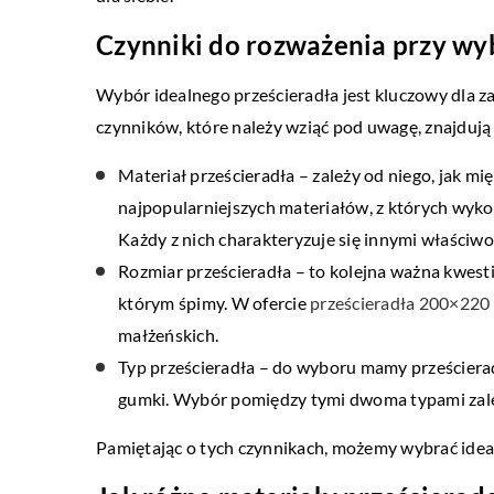
Czynniki do rozważenia przy wy
Wybór idealnego prześcieradła jest kluczowy dla
czynników, które należy wziąć pod uwagę, znajdują 
Materiał prześcieradła – zależy od niego, jak m
najpopularniejszych materiałów, z których wykonu
Każdy z nich charakteryzuje się innymi właściwo
Rozmiar prześcieradła – to kolejna ważna kwest
którym śpimy. W ofercie
prześcieradła 200×220 
małżeńskich.
Typ prześcieradła – do wyboru mamy prześcieradł
gumki. Wybór pomiędzy tymi dwoma typami zależ
Pamiętając o tych czynnikach, możemy wybrać idea