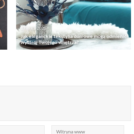
17 maja 2025
Jak eleganckie tekstylia domowe mogą odmienić
wystrój Twojego wnętrza?