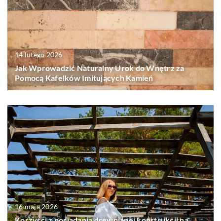
14 lutego 2026
Jak Wprowadzić Naturalny Urok do Wnętrz za
Pomocą Kafelków Imitujących Kamień
16 maja 2026
Korzyści z posiadania drewnianej konstrukcji na