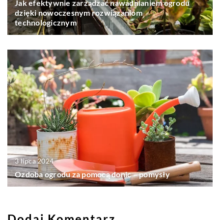
Jak efektywnie zarządzać nawadnianiem ogrodu
dzięki nowoczesnym rozwiązaniom
technologicznym
3 lipca 2024
Ozdoba ogrodu za pomocą donic – pomysły
Dodaj Komentarz