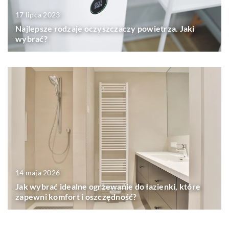
17 lipca 2023
Najlepsze rodzaje oczyszczaczy powietrza. Jaki
wybrać?
14 maja 2026
Jak wybrać idealne ogrzewanie do łazienki, które
zapewni komfort i oszczędność?